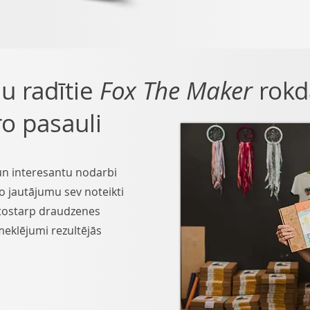
u radītie
Fox The Maker
rokd
o pasauli
un interesantu nodarbi
o jautājumu sev noteikti
 tostarp draudzenes
meklējumi rezultējās