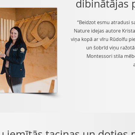
dibinātājas 
“Beidzot esmu atradusi sav
Nature idejas autore Krist
viņa kopā ar vīru Rūdolfu 
un šobrīd viņu ražotā
Montessori stila mēbe
au iemītās taciņas un doties 