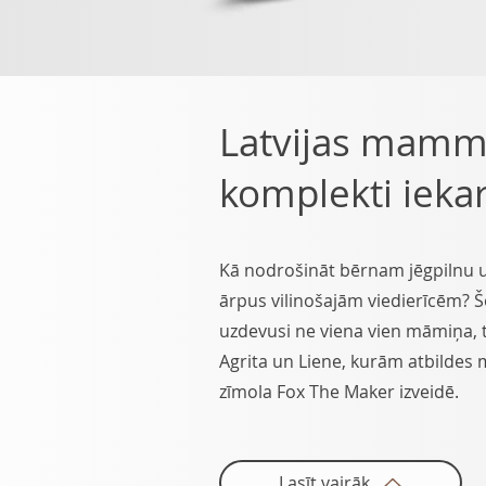
Latvijas mamm
komplekti iekar
Kā nodrošināt bērnam jēgpilnu 
ārpus vilinošajām viedierīcēm? Š
uzdevusi ne viena vien māmiņa,
Agrita un Liene, kurām atbildes 
zīmola Fox The Maker izveidē.
Lasīt vairāk