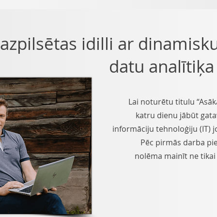
zpilsētas idilli ar dinamisk
datu analītiķ
Lai noturētu titulu “Asā
katru dienu jābūt gat
informāciju tehnoloģiju (IT)
Pēc pirmās darba pi
nolēma mainīt ne tikai