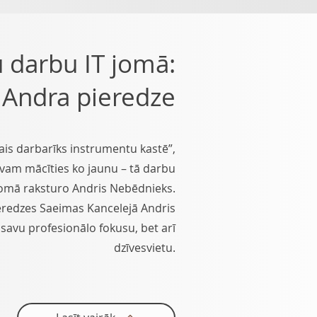
u darbu IT jomā:
a Andra pieredze
kais darbarīks instrumentu kastē”,
avam mācīties ko jaunu – tā darbu
 jomā raksturo Andris Nebēdnieks.
eredzes Saeimas Kancelejā Andris
 savu profesionālo fokusu, bet arī
dzīvesvietu.