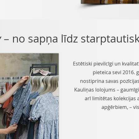
y
– no sapņa līdz starptauti
Estētiski pievilcīgi un kvalit
pieteica sevi 2016. 
nostiprina savas pozīcijas
Kauliņas lolojums – gaumīgi
arī limitētas kolekcija
apģērbiem, – visv