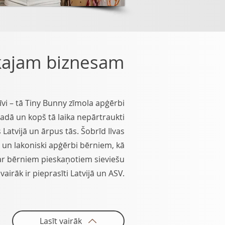
skajam biznesam
atīvi – tā Tiny Bunny zīmola apģērbi
gadā un kopš tā laika nepārtraukti
 Latvijā un ārpus tās. Šobrīd Ilvas
 un lakoniski apģērbi bērniem, kā
s ar bērniem pieskaņotiem sieviešu
airāk ir pieprasīti Latvijā un ASV.
Lasīt vairāk