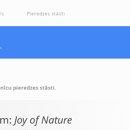
rs
Pieredzes stāsti
īcu pieredzes stāsti.
ēm:
Joy of Nature