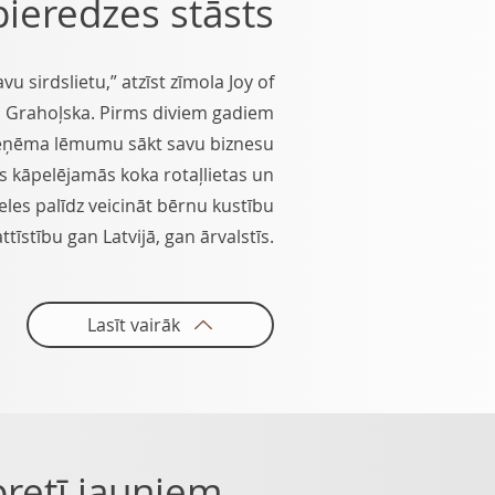
pieredzes stāsts
u sirdslietu,” atzīst zīmola Joy of
a Grahoļska. Pirms diviem gadiem
pieņēma lēmumu sākt savu biznesu
s kāpelējamās koka rotaļlietas un
les palīdz veicināt bērnu kustību
attīstību gan Latvijā, gan ārvalstīs.
Lasīt vairāk
pretī jauniem