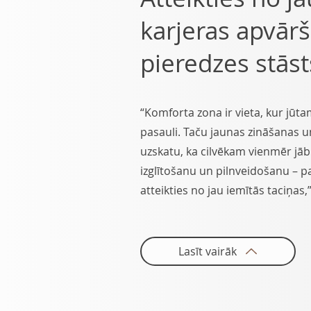
karjeras apvār
pieredzes stāst
“Komforta zona ir vieta, kur jūtam
pasauli. Taču jaunas zināšanas un
uzskatu, ka cilvēkam vienmēr jāb
izglītošanu un pilnveidošanu – pa
atteikties no jau iemītās taciņas,
Lasīt vairāk