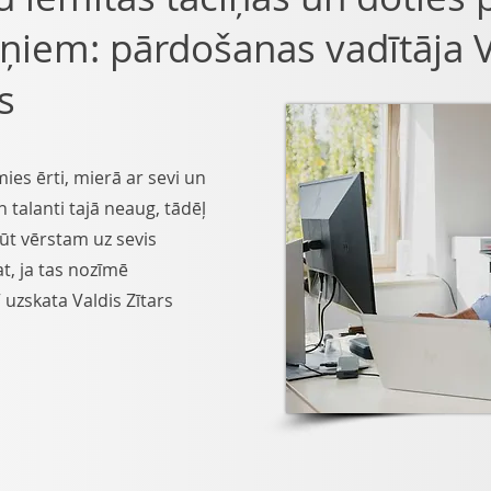
šņiem: pārdošanas vadītāja 
s
ies ērti, mierā ar sevi un
 talanti tajā neaug, tādēļ
ūt vērstam uz sevis
t, ja tas nozīmē
” uzskata Valdis Zītars