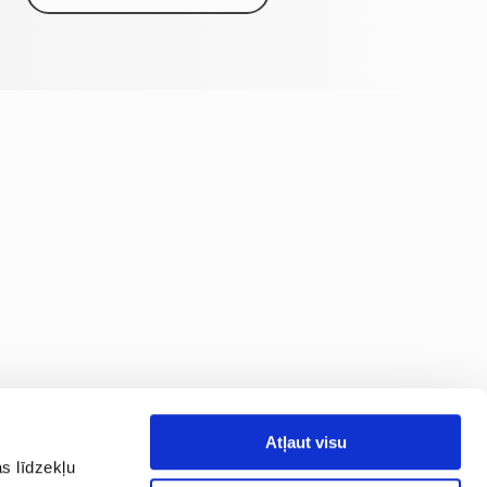
Atļaut visu
s līdzekļu