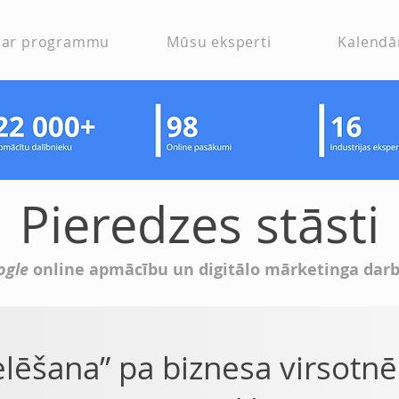
Par programmu
Mūsu eksperti
Kalendā
Pieredzes stāsti
ogle
online apmācību un digitālo mārketinga darbn
lēšana” pa biznesa virsotn